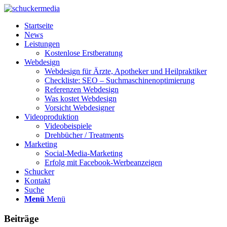
Startseite
News
Leistungen
Kostenlose Erstberatung
Webdesign
Webdesign für Ärzte, Apotheker und Heilpraktiker
Checkliste: SEO – Suchmaschinenoptimierung
Referenzen Webdesign
Was kostet Webdesign
Vorsicht Webdesigner
Videoproduktion
Videobeispiele
Drehbücher / Treatments
Marketing
Social-Media-Marketing
Erfolg mit Facebook-Werbeanzeigen
Schucker
Kontakt
Suche
Menü
Menü
Beiträge