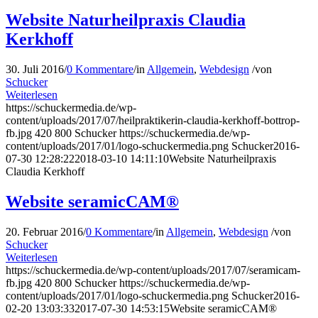
Website Naturheilpraxis Claudia
Kerkhoff
30. Juli 2016
/
0 Kommentare
/
in
Allgemein
,
Webdesign
/
von
Schucker
Weiterlesen
https://schuckermedia.de/wp-
content/uploads/2017/07/heilpraktikerin-claudia-kerkhoff-bottrop-
fb.jpg
420
800
Schucker
https://schuckermedia.de/wp-
content/uploads/2017/01/logo-schuckermedia.png
Schucker
2016-
07-30 12:28:22
2018-03-10 14:11:10
Website Naturheilpraxis
Claudia Kerkhoff
Website seramicCAM®
20. Februar 2016
/
0 Kommentare
/
in
Allgemein
,
Webdesign
/
von
Schucker
Weiterlesen
https://schuckermedia.de/wp-content/uploads/2017/07/seramicam-
fb.jpg
420
800
Schucker
https://schuckermedia.de/wp-
content/uploads/2017/01/logo-schuckermedia.png
Schucker
2016-
02-20 13:03:33
2017-07-30 14:53:15
Website seramicCAM®