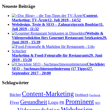
Neueste Beiträge
Content-
Marketing: TV-Ärzte
12. Juli 2019 - 14:52
Webdesign, Texte & SEO – Zahnarztpraxis Bouhjar
11.
Juli 2019 - 11:32
Website &
Videoproduktion fürs Gourmet Restaurant Setzkasten
29.
Juni 2019 - 15:39
Marketing & Food-Fotografie für Restaurants
29. Juni
2019 - 15:20
Checkliste:
SEO – Suchmaschinenoptimierung (17 Tipps)
27.
September 2017 - 20:00
Schlagwörter
Content-Marketing
Bücher
Drehbuch
Facebook
Prominent
Gesundheit
Logo
Flyer
PR
SEO
Webdesign
Videoproduktion